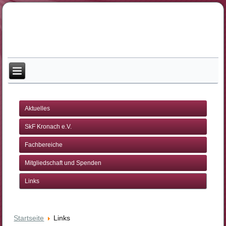
Aktuelles
SkF Kronach e.V.
Fachbereiche
Mitgliedschaft und Spenden
Links
Startseite
Links